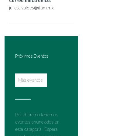
Correo electrónico:
julieta.valdes@itam.mx
Próximos Eventos
Más eventos
Por ahora no tenemos
eventos anunciados en
esta categoría. ¡Espera