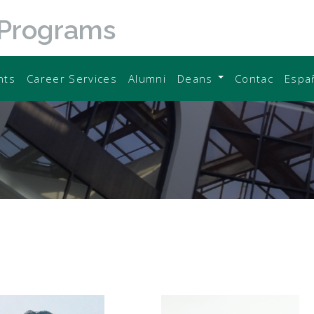
 Programs
nts
Career Services
Alumni
Deans
Contac
Espa