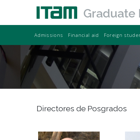
Graduate
Admissions
Financial aid
Foreign stude
Directores de Posgrados